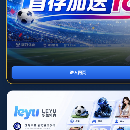
404 ERROR
页面未找到
抱歉，您访问的页面不存在或已被移除。可能链接已失效，或
者您输入了错误的网址。您可以返回首页继续浏览2026世界杯
赛事资讯与稳胆推荐。
返回首页
获取帮助
→