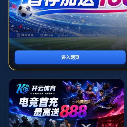
体育商业
资讯列表