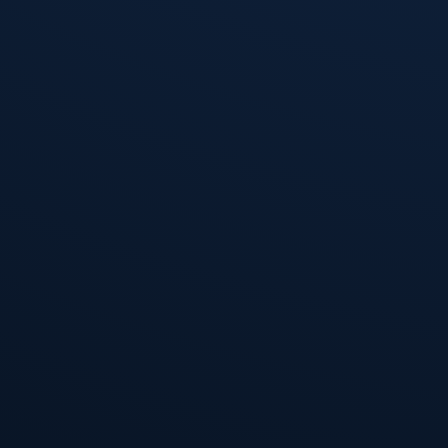
资讯分类
赛事分析
2
数据分析
5
产品指南
1
投注策略
2
帮助中心
1
赛前分析
1
数据教学
1
体育专题
3
最新发布