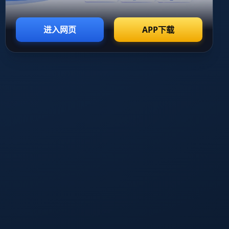
通球迷对赛事“可负担性”的深切担忧。