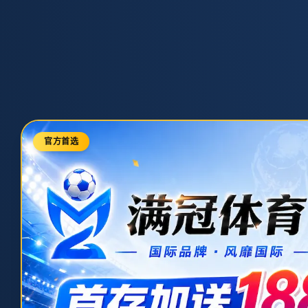
首页
APP下载
赛事资讯
关于我们
帮助中心
官方APP
订阅大神计划