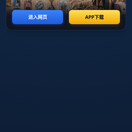
沦为“富豪的专属游戏”？
价飙升。这一商业最大化举措在吸引高端客户的同时，也引发了普