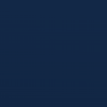
世界杯盘口历史变化中的经典比赛：用代表性对决拆解市场预
期