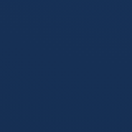
体育赛事
2026-06-12
进球即正义！2026世界杯新规之下，进攻
型球队如何抢占先机？
2026年世界杯赛制大改，传统的保守打法或许不再安全。在新
规之下，高效的进攻不仅是赢球的手段，更是决定球队生死存