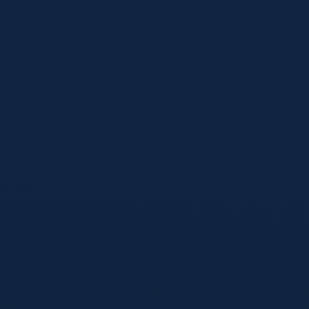
世界杯盘口历史变化中的经典比赛：用代表性对决拆解市场预
期
07-07